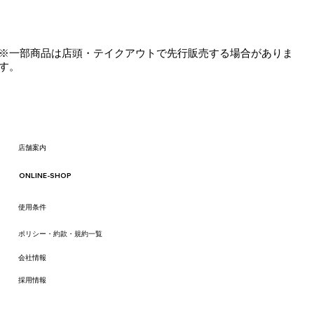
※一部商品は店頭・テイクアウトで先行販売する場合がありま
す。
​店舗案内
ONLINE-SHOP
​使用条件
ポリシー・約款・規約一覧
会社情報
​採用情報