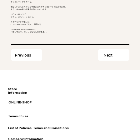
チョコレートがとろ〜り。
香ばしいとろとろマシュマロとほろ苦チョコレートの組み合わせ、
もう、食べる前から勝負は決まっています。
一口かぶりつけば、
サクッ、とろっ、じゅわっ。
スモアをパンで楽しむ、
COFFEE AND TOASTだけのご褒美です。
“Some things are worth breaking.”
「壊してこそ、おいしくなるものがある。」
Next
Previous
Store
Information
ONLINE-SHOP
Terms of use
List of Policies, Terms and Conditions
Company Information