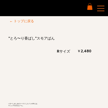
← トップに戻る
"とろ〜り香ばし"スモアぱん
￥2,480
Rサイズ
バターしみしみのトーストしたパンの中には、
マシュマロがびよーん。