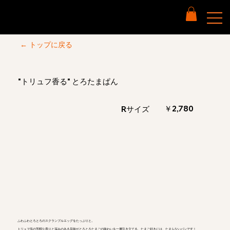
← トップに戻る
"トリュフ香る" とろたまぱん
￥2,780
Rサイズ
ふわふわとろとろのスクランブルエッグをたっぷりと。
トリュフ塩の芳醇な香りと深みのある旨味がとろとろたまごの味わいを一層引き立てる、たまご好きには、たまらないパンです！