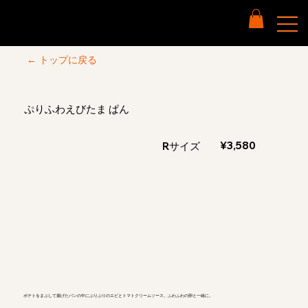
← トップに戻る
ぷりふわ​えびたま ぱん​
¥3,580
Rサイズ
ポテトをまぶして揚げたパンの中にぷりぷりのエビとトマトクリームソース。ふわふわの卵と一緒に。