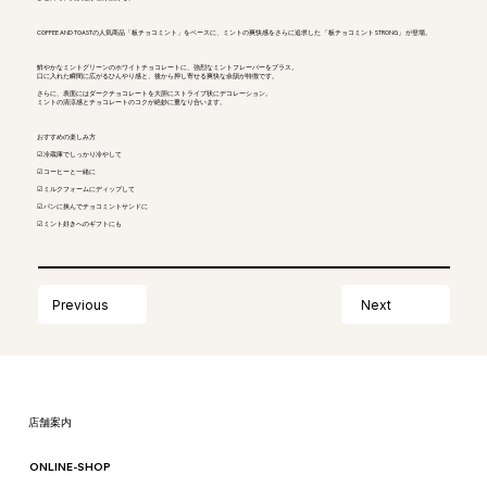
COFFEE AND TOASTの人気商品「板チョコミント」をベースに、ミントの爽快感をさらに追求した 「板チョコミント STRONG」 が登場。
鮮やかなミントグリーンのホワイトチョコレートに、強烈なミントフレーバーをプラス。
口に入れた瞬間に広がるひんやり感と、後から押し寄せる爽快な余韻が特徴です。
さらに、表面にはダークチョコレートを大胆にストライプ状にデコレーション。
ミントの清涼感とチョコレートのコクが絶妙に重なり合います。
おすすめの楽しみ方
☑ 冷蔵庫でしっかり冷やして
☑ コーヒーと一緒に
☑ ミルクフォームにディップして
☑ パンに挟んでチョコミントサンドに
☑ ミント好きへのギフトにも
Next
Previous
​店舗案内
ONLINE-SHOP