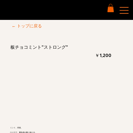
← トップに戻る
板チョコミント”ストロング”
￥1,200
ミント、倍速。
ひと口で、爽快感が駆け抜ける。