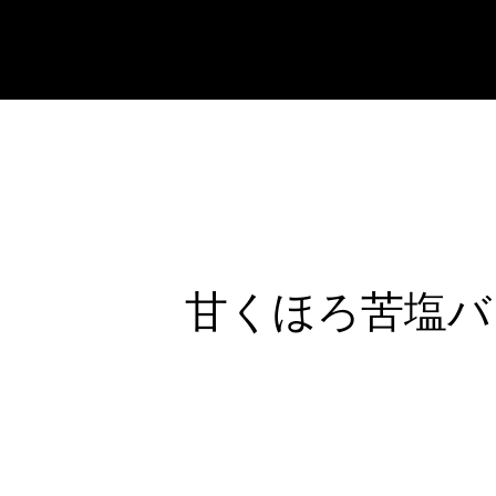
COFFEE AND TOAST
甘くほろ苦​塩バ