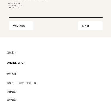
飲むたびにミント。
かじるたびにミント。
最後までミント。
Next
Previous
​店舗案内
ONLINE-SHOP
​使用条件
ポリシー・約款・規約一覧
会社情報
​採用情報