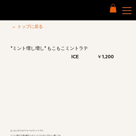
← トップに戻る
"ミント増し増し" もこもこミントラテ
ICE
￥1,200
もこもこのミルクフォームでミントラテ。
ミント2倍で人気の板チョコミント ストロングをぶっ刺してw