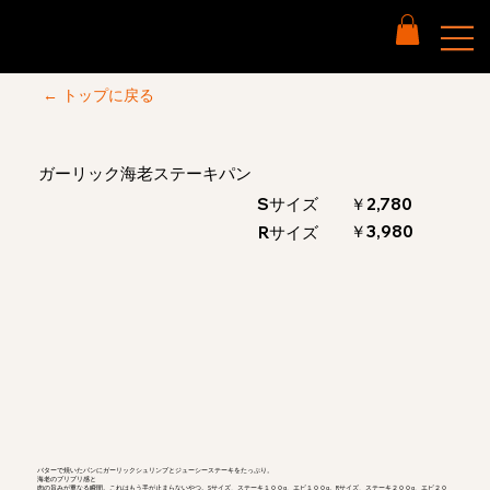
← トップに戻る
ガーリック海老ステーキパン
Sサイズ
￥2,780
￥3,980
Rサイズ
バターで焼いたパンにガーリックシュリンプとジューシーステーキをたっぷり。
海老のプリプリ感と
肉の旨みが重なる瞬間。これはもう手が止まらないやつ。Sサイズ、ステーキ１００g、エビ１００g。Rサイズ、ステーキ２００g、エビ２０