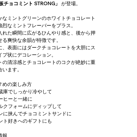
板チョコミント STRONG」
が登場。
かなミントグリーンのホワイトチョコレート
強烈なミントフレーバーをプラス。
入れた瞬間に広がるひんやり感と、後から押
せる爽快な余韻が特徴です。
に、表面にはダークチョコレートを大胆にス
イプ状にデコレーション。
トの清涼感とチョコレートのコクが絶妙に重
合います。
すめの楽しみ方
冷蔵庫でしっかり冷やして
コーヒーと一緒に
ミルクフォームにディップして
パンに挟んでチョコミントサンドに
ミント好きへのギフトにも
情報