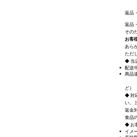
返品
返品
その
お客
あら
ただ
◆ 
配送
商品
・品
◆ 
い。
返金
食品
◆ 
イメ