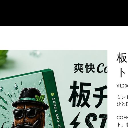
板
ト
Price
¥1,20
ミン
ひと
COF
ト」