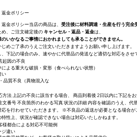
・返金ポリシー
・返金ポリシー当店の商品は、
受注後に材料調達・生産を行う完全
ため、ご注文確定後の
キャンセル・返品・返金
は、
様のいかなるご事情におかれましても承ることができません。
かじめご了承のうえご注文いただきますようお願い申し上げます。
し、下記の場合のみ、速やかに代替品の発送など適切な対応をさせ
当店起因の不良
中による重大な破損・変形（食べられない状態）
違い
質不良（異物混入な
ど
対応方法 上記の不良に該当する場合、 商品到着後 2日以内に下記を
 注文番号 不良箇所のわかる写真 状況の詳細 内容を確認のうえ、代
対応を行わせていただきます。 ※不良品の返送が必要となる場合が
の特性上、状況が確認できない場合は対応いたしかねます。
お客様都合による対応不可能例
ージ違い