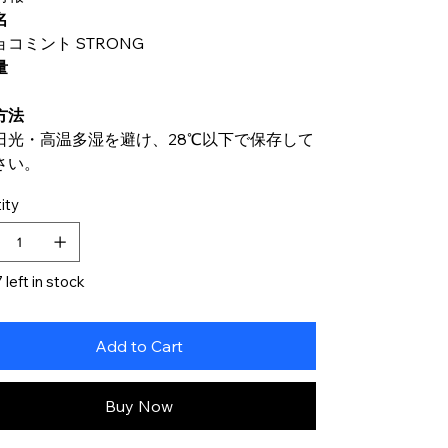
名
コミント STRONG
量
方法
日光・高温多湿を避け、28℃以下で保存して
さい。
ity
 left in stock
Add to Cart
Buy Now