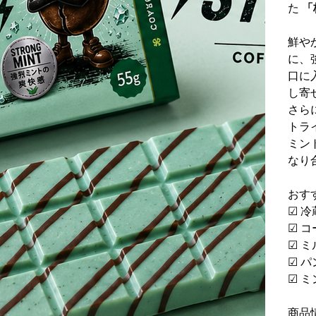
た
「
鮮や
に、
口に
し寄
さら
トラ
ミン
なり
おす
☑ 
☑ 
☑ 
☑ 
☑ 
商品