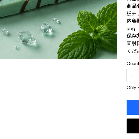
商品
板チョ
内容
55g
保存
直射
くだ
Quant
Only 7