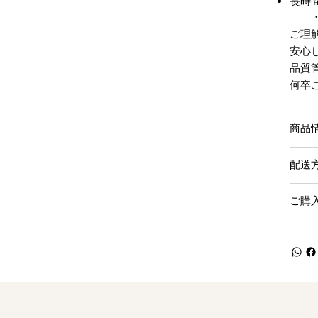
長時
・
ご理
安心
品質
何卒
商品
配送
ご購