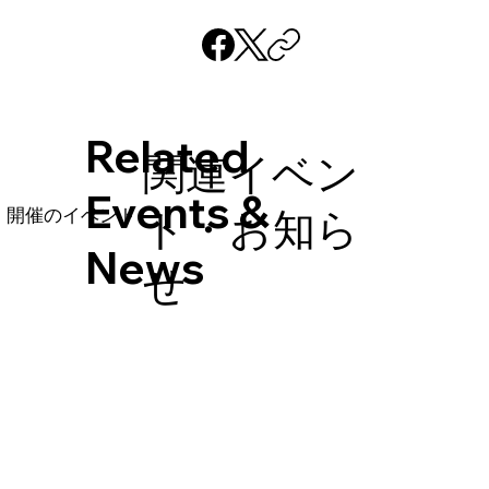
​Related
関連イベン
Events &
ト・お知ら
催中・開催のイベント
News
せ