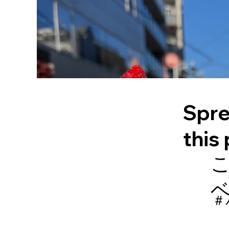
Spre
this
＃