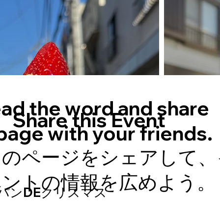
ad the word and share
Share this Event
 page with your friends.
このページをシェアして、
ベントの情報を広めよう。
パンDEクリスマス