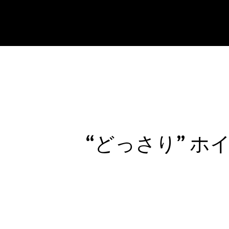
COFFEE AND TOAST
“どっさり” 